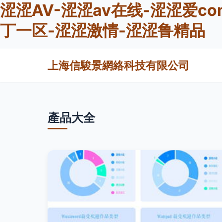
涩涩AV-涩涩av在线-涩涩爱c
丁一区-涩涩激情-涩涩鲁精品
上海信駿景網絡科技有限公司
產品大全