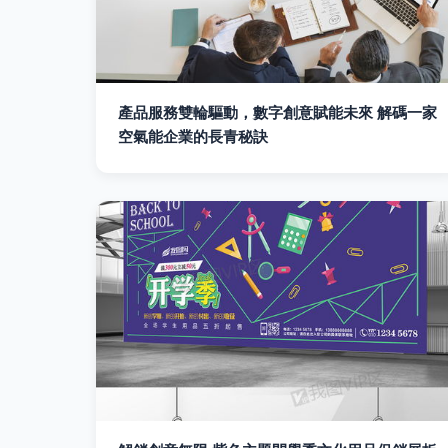
產品服務雙輪驅動，數字創意賦能未來 解碼一家
空氣能企業的長青秘訣