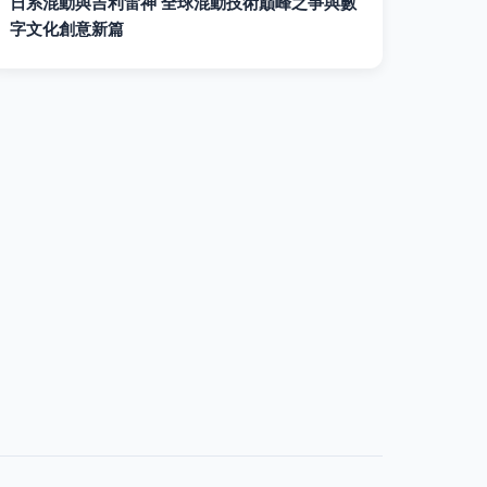
日系混動與吉利雷神 全球混動技術巔峰之爭與數
字文化創意新篇