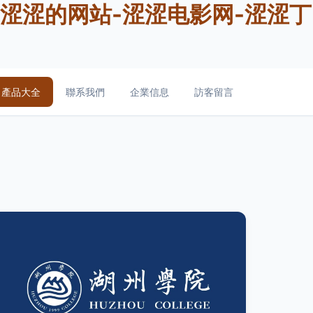
-涩涩的网站-涩涩电影网-涩涩丁
產品大全
聯系我們
企業信息
訪客留言