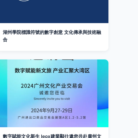
湖州學院標識符號的數字創意 文化傳承與技術融
合
數字賦能文化新生 leox建業顯仕邀您共赴廣州文